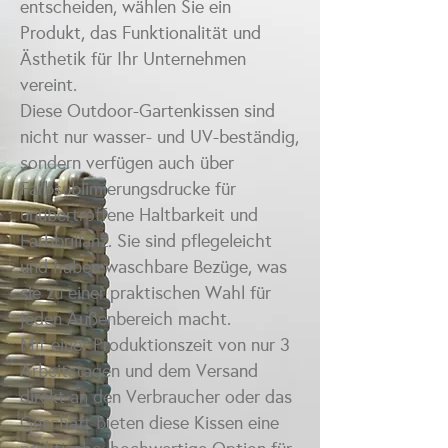
entscheiden, wählen Sie ein
Produkt, das Funktionalität und
Ästhetik für Ihr Unternehmen
vereint.
Diese Outdoor-Gartenkissen sind
nicht nur wasser- und UV-beständig,
sondern verfügen auch über
Farbsublimierungsdrucke für
unübertroffene Haltbarkeit und
Farbbrillanz.
Sie sind pflegeleicht
und haben waschbare Bezüge, was
sie zu einer praktischen Wahl für
jeden Außenbereich macht.
Mit einer Produktionszeit von nur 3
Arbeitstagen und dem Versand
direkt an den Verbraucher oder das
Geschäft bieten diese Kissen eine