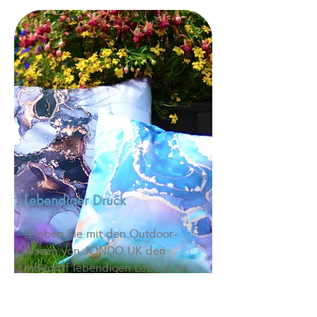
Lebendiger Druck
Erleben Sie mit den Outdoor-
Kissen von JONDO UK den
Inbegriff lebendigen Lebens im
Freien. Unsere hochmoderne
Drucktechnologie sorgt dafür,