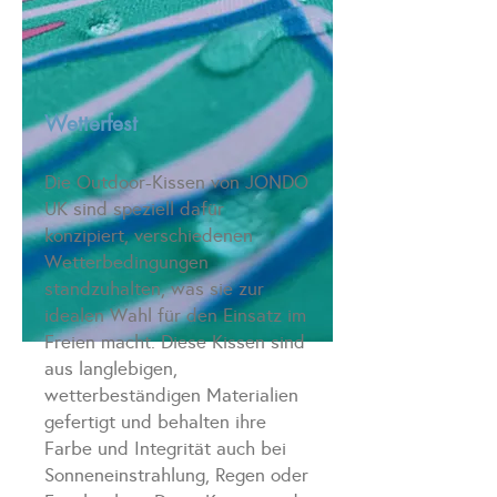
Wetterfest
Die Outdoor-Kissen von JONDO
UK sind speziell dafür
konzipiert, verschiedenen
Wetterbedingungen
standzuhalten, was sie zur
idealen Wahl für den Einsatz im
Freien macht. Diese Kissen sind
aus langlebigen,
wetterbeständigen Materialien
gefertigt und behalten ihre
Farbe und Integrität auch bei
Sonneneinstrahlung, Regen oder