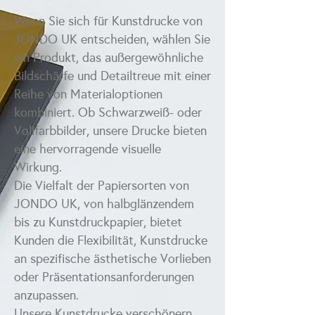
Wenn Sie sich für Kunstdrucke von
JONDO UK entscheiden, wählen Sie
ein Produkt, das außergewöhnliche
Bildschärfe und Detailtreue mit einer
Reihe von Materialoptionen
kombiniert. Ob Schwarzweiß- oder
Vollfarbbilder, unsere Drucke bieten
eine hervorragende visuelle
Wirkung.
Die Vielfalt der Papiersorten von
JONDO UK, von halbglänzendem
bis zu Kunstdruckpapier, bietet
Kunden die Flexibilität, Kunstdrucke
an spezifische ästhetische Vorlieben
oder Präsentationsanforderungen
anzupassen.
Unsere Kunstdrucke verschönern