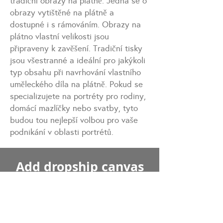
tradiční obrazy na plátně. Jedná se o
obrazy vytištěné na plátně a
dostupné i s rámováním. Obrazy na
plátno vlastní velikosti jsou
připraveny k zavěšení. Tradiční tisky
jsou všestranné a ideální pro jakýkoli
typ obsahu při navrhování vlastního
uměleckého díla na plátně. Pokud se
specializujete na portréty pro rodiny,
domácí mazlíčky nebo svatby, tyto
budou tou nejlepší volbou pro vaše
podnikání v oblasti portrétů.
Add dropship canvas
prints by connecting
with JONDO