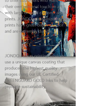
to offer customers who want to put
their own personal touch on art
with large or small custom canvas
prints. JONDO’s customized canvas
prints have great depth of color
and are extremely durable.
JONDO canvas printing services
use a unique canvas coating that
produces the highest quality
images using our UL Certified
GREENGUARD GOLD Inks to help
promote sustainability.