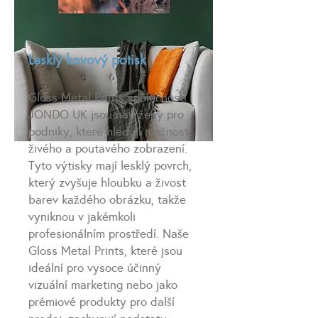
Lesklý kovový
potisk
Gloss Metal Prints společnosti
JONDO UK jsou navrženy pro
podniky, které hledají možnost
živého a poutavého zobrazení.
Tyto výtisky mají lesklý povrch,
který zvyšuje hloubku a živost
barev každého obrázku, takže
vyniknou v jakémkoli
profesionálním prostředí. Naše
Gloss Metal Prints, které jsou
ideální pro vysoce účinný
vizuální marketing nebo jako
prémiové produkty pro další