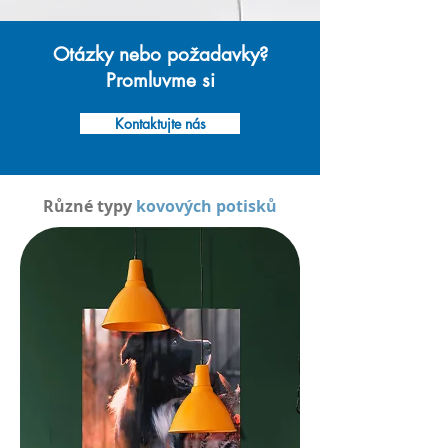
Otázky nebo požadavky?
Promluvme si
Kontaktujte nás
Různé typy
kovových potisků