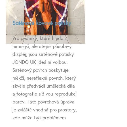
Saténové kovové potisky
Pro podniky, které hledají
jemnější, ale stejně působivý
displej, jsou saténové potisky
JONDO UK ideální volbou.
Saténový povrch poskytuje
měkčí, nereflexní povrch, který
skvěle předvádí umělecká díla
a fotografie s živou reprodukcí
barev. Tato povrchová úprava
je zvláště vhodná pro prostory,
kde může být problémem
oslnění, což umožňuje